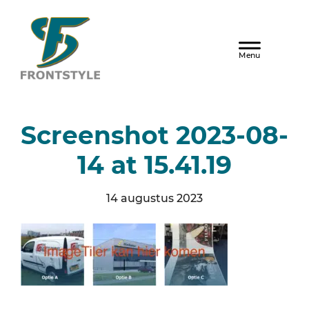
Door
naar
Frontstyle
Header
de
hoofd
Rechts
inhoud
Screenshot 2023-08-
14 at 15.41.19
14 augustus 2023