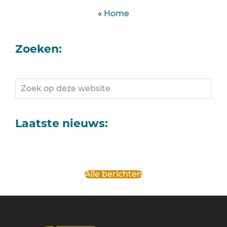
«
Home
Zoeken:
Zoek
op
deze
website
Laatste nieuws:
Alle berichten