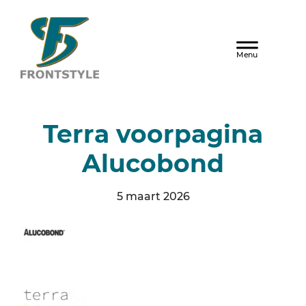
Door
naar
Frontstyle
Header
de
hoofd
Rechts
inhoud
Terra voorpagina
Alucobond
5 maart 2026