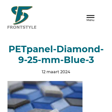
Door
naar
Frontstyle
Header
de
hoofd
Rechts
inhoud
PETpanel-Diamond-
9-25-mm-Blue-3
12 maart 2024