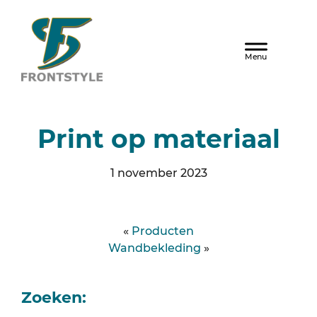
Door
naar
Frontstyle
Header
de
hoofd
Rechts
inhoud
Print op materiaal
1 november 2023
«
Producten
Wandbekleding
»
Zoeken: