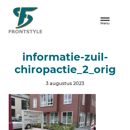
Door
naar
Frontstyle
Header
de
hoofd
Rechts
inhoud
informatie-zuil-
chiropactie_2_orig
3 augustus 2023