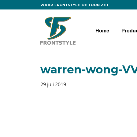
WAAR FRONTSTYLE DE TOON ZET
Door
naar
Frontstyle
Header
de
Home
Produ
Rechts
hoofd
inhoud
warren-wong-V
29 juli 2019