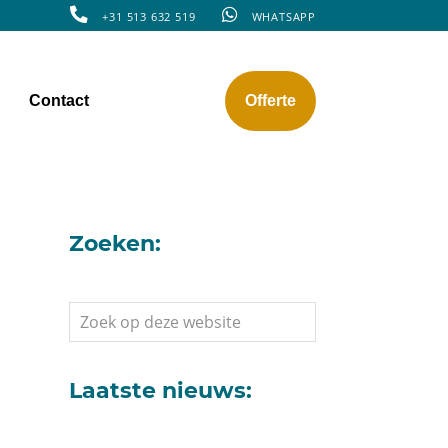
+31 513 632 519
WHATSAPP
Contact
Offerte
Zoeken:
Zoek
op
deze
website
Laatste nieuws: