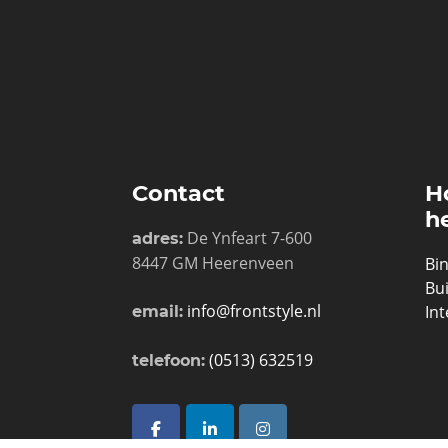
Contact
H
h
De Ynfeart 7-600
adres:
8447 GM Heerenveen
Bi
Bu
info@frontstyle.nl
In
email:
(0513) 632519
telefoon: