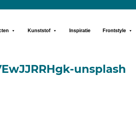
cten
Kunststof
Inspiratie
Frontstyle
VEwJJRRHgk-unsplash