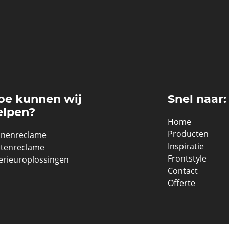
oe kunnen wij
Snel naar:
elpen?
Home
Producten
nnenreclame
Inspiratie
itenreclame
Frontstyle
terieuroplossingen
Contact
Offerte