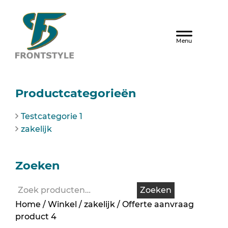
Door
naar
Frontstyle
Header
de
hoofd
Rechts
inhoud
Webshop
Productcategorieën
Sidebar
Testcategorie 1
zakelijk
Zoeken
Zoeken
Zoeken
naar:
Home
/
Winkel
/
zakelijk
/ Offerte aanvraag
product 4