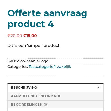
Offerte aanvraag
product 4
Oorspronkelijke
Huidige
€
20,00
€
18,00
prijs
prijs
Dit is een ‘simpel’ product
was:
is:
€20,00.
€18,00.
SKU:
Woo-beanie-logo
Categories:
Testcategorie 1
,
zakelijk
BESCHRIJVING
AANVULLENDE INFORMATIE
BEOORDELINGEN (0)